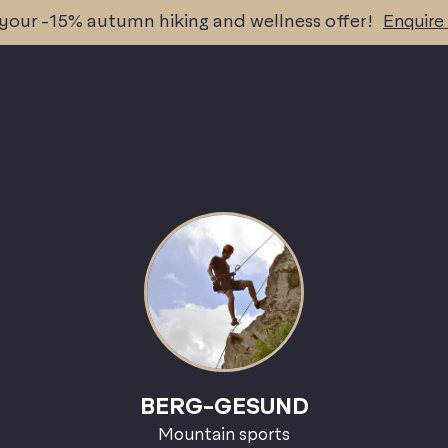
your -15% autumn hiking and wellness offer!
Enquire
BERG-GESUND
Mountain sports