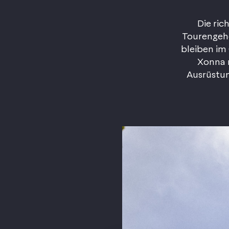
Die ric
Tourengehe
bleiben im
Xonna n
Ausrüstun