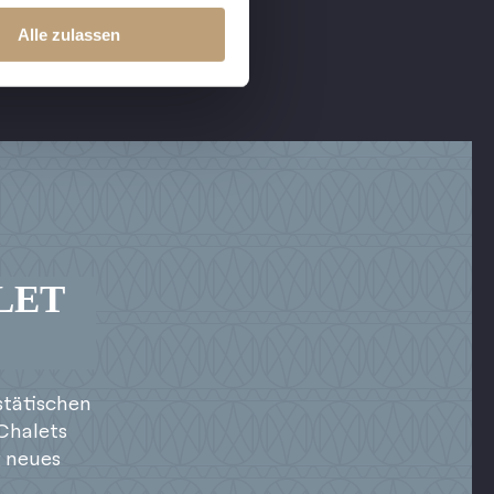
Alle zulassen
LET
stätischen
Chalets
g neues