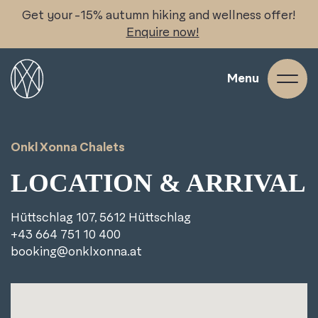
Skip
Get your -15% autumn hiking and wellness offer!
to
Enquire now!
content
Menu
Onkl Xonna Chalets
LOCATION & ARRIVAL
Hüttschlag 107, 5612 Hüttschlag
+43 664 751 10 400
booking@onklxonna.at