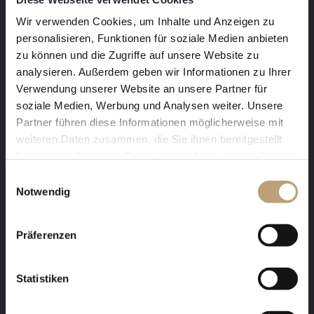
Wir verwenden Cookies, um Inhalte und Anzeigen zu
personalisieren, Funktionen für soziale Medien anbieten
zu können und die Zugriffe auf unsere Website zu
analysieren. Außerdem geben wir Informationen zu Ihrer
Verwendung unserer Website an unsere Partner für
Back to the overview
soziale Medien, Werbung und Analysen weiter. Unsere
Partner führen diese Informationen möglicherweise mit
weiteren Daten zusammen, die Sie ihnen bereitgestellt
haben oder die sie im Rahmen Ihrer Nutzung der Dienste
gesammelt haben.
E
Notwendig
i
n
PURE HOLIDAY BLISS
w
Präferenzen
i
l
The concept of exceeding expectations,
l
Statistiken
surrounded by the majestic mountain world
i
of the Grossarl Valley: our ONKL XONNA
g