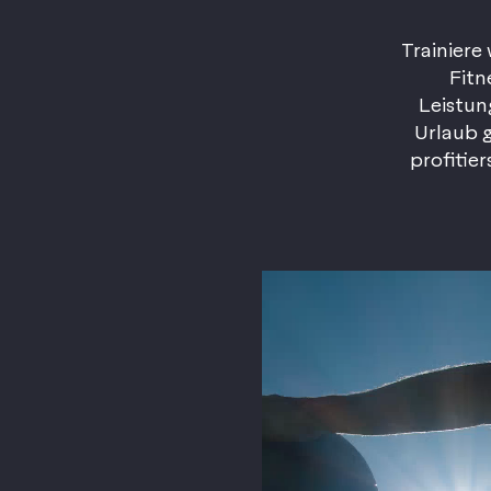
Trainiere
Fitn
Leistun
Urlaub g
profitie