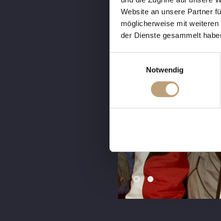
Website an unsere Partner fü
möglicherweise mit weiteren
der Dienste gesammelt habe
E
Notwendig
i
n
w
i
l
l
i
g
u
n
g
s
a