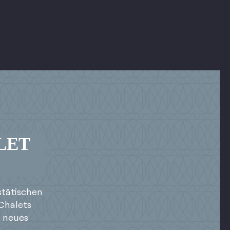
LET
stätischen
Chalets
g neues