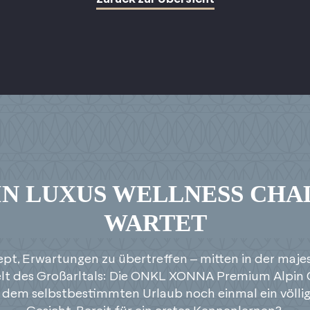
IN LUXUS WELLNESS CHA
WARTET
pt, Erwartungen zu übertreffen – mitten in der maje
lt des Großarltals: Die ONKL XONNA Premium Alpin 
dem selbstbestimmten Urlaub noch einmal ein völli