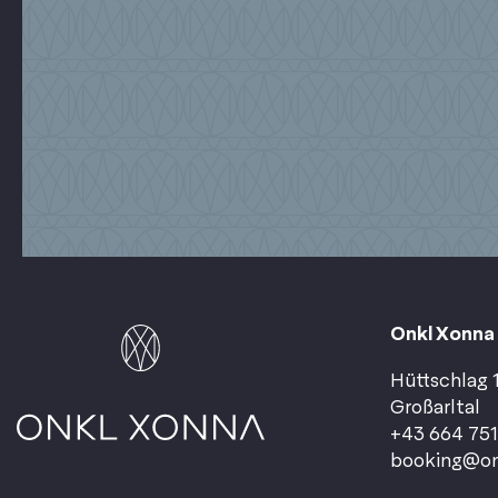
Onkl Xonna
Hüttschlag 1
Großarltal
+43 664 75
booking@on