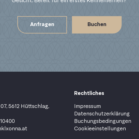
Gesicht. Bereit für ein erstes Kennenlernen?
Anfragen
Buchen
Rechtliches
07, 5612 Hüttschlag,
Impressum
Datenschutzerklärung
110400
Buchungsbedingungen
klxonna.at
Cookieeinstellungen