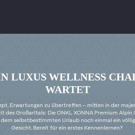
IN LUXUS WELLNESS CHA
WARTET
pt, Erwartungen zu übertreffen – mitten in der maje
lt des Großarltals: Die ONKL XONNA Premium Alpin 
dem selbstbestimmten Urlaub noch einmal ein völli
Gesicht. Bereit für ein erstes Kennenlernen?