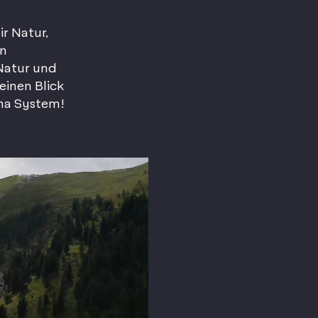
r Natur,
en
 Natur und
inen Blick
na System!