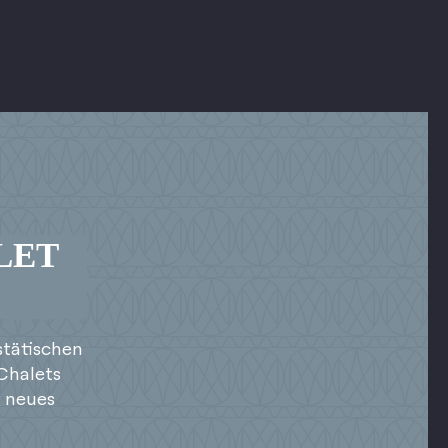
LET
stätischen
Chalets
g neues