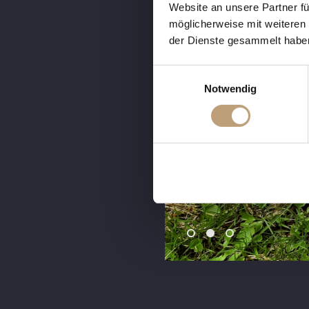
Website an unsere Partner fü
möglicherweise mit weiteren
der Dienste gesammelt habe
E
Notwendig
i
n
w
i
l
l
i
g
u
n
g
s
a
u