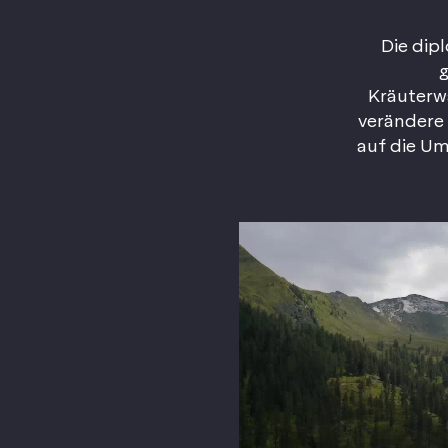
Die dip
g
Kräuterwa
verändere
auf die U