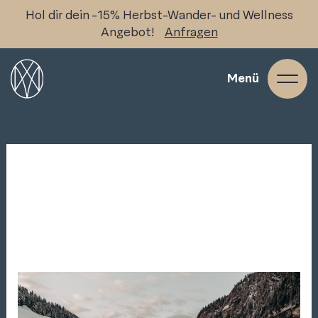
Skip
Hol dir dein -15% Herbst-Wander- und Wellness
to
Angebot!
Anfragen
content
Menü
Juni 2022
Chalet
Hohe
Tauern