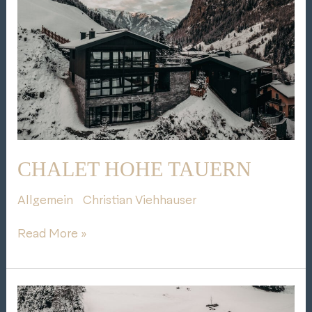
CHALET HOHE TAUERN
Allgemein
/
Christian Viehhauser
Read More »
Chalet
Innergebirg