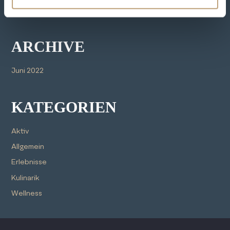
s
Keine Kommentare vorhanden.
w
a
h
ARCHIVE
l
Juni 2022
KATEGORIEN
Aktiv
Allgemein
Erlebnisse
Kulinarik
Wellness